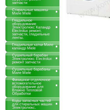
запчасти
Стиральные машины
Миле Miele
Гладильное
оборудование
Электролюкс Каландр
Electrolux ремонт,
запчасти, гладильные
ленты.
Гладильные катки Миле
каландр Miele
Сушильный барабан
Электролюкс Electrolux
ремонт запчасти
Сушильные барабаны
Миле Miele
Финишное отделочное
вспомогательное
оборудование для
Влажно Тепловой
Обработки
Коды запасных частей
для стиральных машин
Электролюкс.