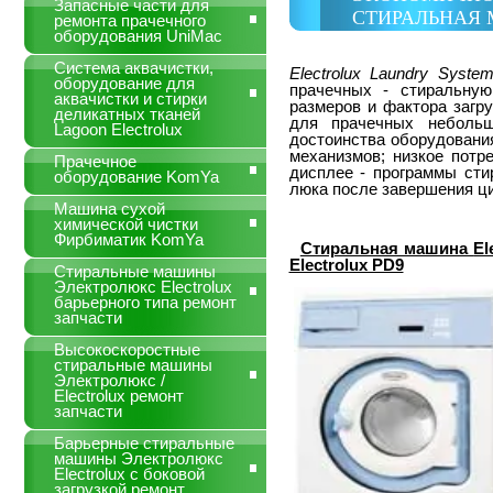
Запасные части для
СТИРАЛЬНАЯ 
ремонта прачечного
оборудования UniMac
Система аквачистки,
Electrolux Laundry Syste
оборудование для
прачечных - стиральн
аквачистки и стирки
размеров и фактора загр
деликатных тканей
для прачечных небольш
Lagoon Electrolux
достоинства оборудовани
механизмов; низкое потр
Прачечное
дисплее - программы сти
оборудование KomYa
люка после завершения ци
Машина сухой
химической чистки
Фирбиматик KomYa
Cтиральная машина
El
Electrolux PD9
Стиральные машины
Электролюкс Electrolux
барьерного типа ремонт
запчасти
Высокоскоростные
стиральные машины
Электролюкс /
Electrolux ремонт
запчасти
Барьерные стиральные
машины Электролюкс
Electrolux с боковой
загрузкой ремонт