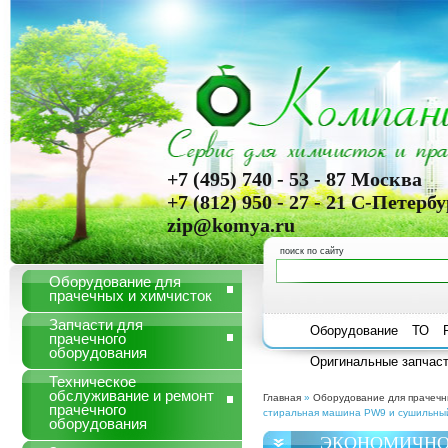
+7 (495) 740 - 53 - 87 Москва
+7 (812) 950 - 27 - 21 С-Петербу
zip@komya.ru
поиск по сайту
Оборудование для
прачечных и химчисток
Запчасти для
Оборудование
ТО
прачечного
оборудования
Оригинальные запчасти
Техническое
обслуживание и ремонт
Главная
»
Оборудование для прачечн
прачечного
стиральная машина PW9 и сушильны
оборудования
ЭКОНОМИЧНОЕ